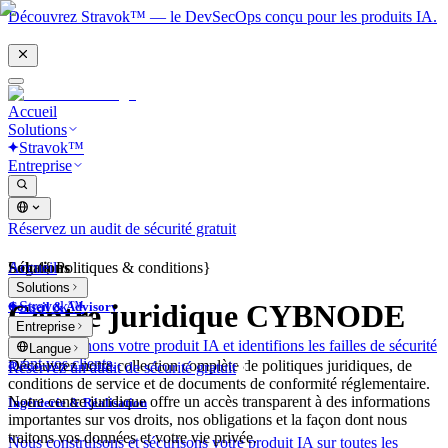
Découvrez Stravok™ — le DevSecOps conçu pour les produits IA.
Accueil
Solutions
Stravok™
Entreprise
Réservez un audit de sécurité gratuit
Solutions
Accueil
Légal
{
Politiques & conditions
}
Solutions
Stravok™
Centre juridique CYBNODE
Conseil & Advisory
Entreprise
Nous examinons votre produit IA et identifions les failles de sécurité
Langue
avant vos clients.
Découvrez notre collection complète de politiques juridiques, de
Réservez un audit de sécurité gratuit
conditions de service et de documents de conformité réglementaire.
Notre centre juridique offre un accès transparent à des informations
Ingénierie & Réalisation
importantes sur vos droits, nos obligations et la façon dont nous
traitons vos données et votre vie privée.
Nous construisons et sécurisons votre produit IA sur toutes les