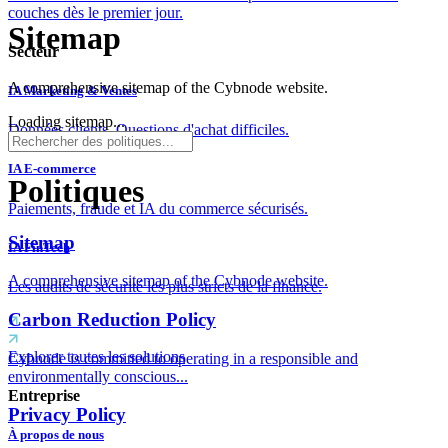
couches dès le premier jour.
Sitemap
Secteur
A comprehensive sitemap of the Cybnode website.
IA Marketing & Ventes
Loading sitemap...
Données clients. Questions d'achat difficiles.
IA E-commerce
Politiques
Paiements, fraude et IA du commerce sécurisés.
Sitemap
IA FinTech
A comprehensive sitemap of the Cybnode website.
Les audits de sécurité les plus stricts de la finance.
Carbon Reduction Policy
Explorer toutes les solutions
Cybnode is committed to operating in a responsible and
environmentally conscious...
Entreprise
Privacy Policy
À propos de nous