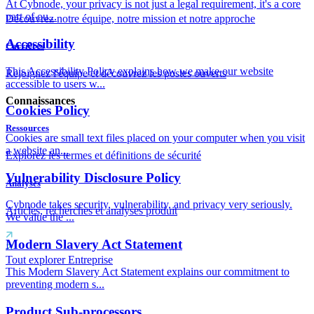
At Cybnode, your privacy is not just a legal requirement, it's a core
part of ou...
Découvrez notre équipe, notre mission et notre approche
Accessibility
Carrières
This Accessibility Policy explains how we make our website
Rejoignez l'équipe et découvrez les postes ouverts
accessible to users w...
Connaissances
Cookies Policy
Ressources
Cookies are small text files placed on your computer when you visit
a website an...
Explorez les termes et définitions de sécurité
Vulnerability Disclosure Policy
Analyses
Cybnode takes security, vulnerability, and privacy very seriously.
Articles, recherches et analyses produit
We value the ...
Modern Slavery Act Statement
Tout explorer Entreprise
This Modern Slavery Act Statement explains our commitment to
preventing modern s...
Product Sub-processors