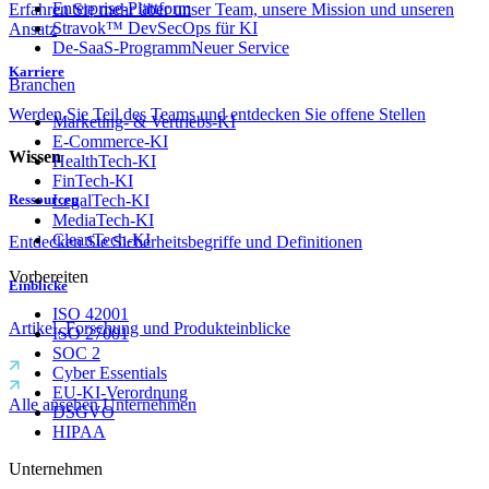
Enterprise-Plattform
Erfahren Sie mehr über unser Team, unsere Mission und unseren
Stravok™ DevSecOps für KI
Ansatz
De-SaaS-Programm
Neuer Service
Karriere
Branchen
Werden Sie Teil des Teams und entdecken Sie offene Stellen
Marketing- & Vertriebs-KI
E-Commerce-KI
Wissen
HealthTech-KI
FinTech-KI
LegalTech-KI
Ressourcen
MediaTech-KI
CleanTech-KI
Entdecken Sie Sicherheitsbegriffe und Definitionen
Vorbereiten
Einblicke
ISO 42001
Artikel, Forschung und Produkteinblicke
ISO 27001
SOC 2
Cyber Essentials
EU-KI-Verordnung
Alle ansehen Unternehmen
DSGVO
HIPAA
Unternehmen