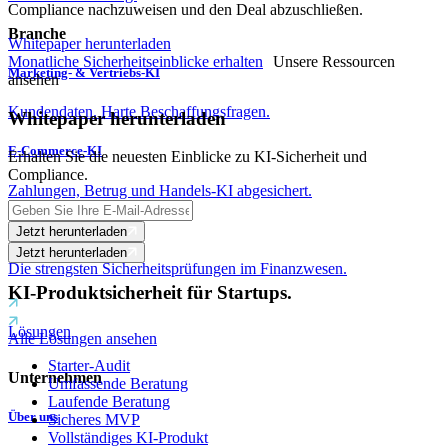
Compliance nachzuweisen und den Deal abzuschließen.
Branche
Whitepaper herunterladen
Monatliche Sicherheitseinblicke erhalten
Unsere Ressourcen
Marketing- & Vertriebs-KI
ansehen
Kundendaten. Harte Beschaffungsfragen.
Whitepaper herunterladen
E-Commerce-KI
Erhalten Sie die neuesten Einblicke zu KI-Sicherheit und
Compliance.
Zahlungen, Betrug und Handels-KI abgesichert.
FinTech-KI
Jetzt herunterladen
Jetzt herunterladen
Die strengsten Sicherheitsprüfungen im Finanzwesen.
KI-Produktsicherheit für Startups.
Lösungen
Alle Lösungen ansehen
Starter-Audit
Unternehmen
Umfassende Beratung
Laufende Beratung
Über uns
Sicheres MVP
Vollständiges KI-Produkt