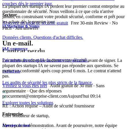
couches dès le premier jour.
La plupart des startups IA perdent leur premier contrat entreprise au
questionnaire de sécurité. Nous veillons à ce que cela n'arrive
Secteur
jamais, en construisant votre produit sécurisé, conforme et prêt pour
les achats dès le premier jour.
Réservez un audit de sécurité gratuit
Free 30-min Review · No
IA Marketing & Ventes
Pitch · Just answers
Données clients. Questions d'achat difficiles.
Un e-mail.
IA E-commerce
Contrat perdu.
Paiements, fraude et IA du commerce sécurisés.
Les acheteurs entreprise auditent votre sécurité avant de signer. La
plupart des startups IA ne savent pas répondre aux questions. Se
mettre en conformité après coup prend 6 mois. Le contrat n'attend
IA FinTech
pas.
Les audits de sécurité les plus stricts de la finance.
Vérifiez si vous êtes prêt
Audit gratuit de 30 min · Sans
argumentaire · Que des réponses
procurement@enterprise-client.com
Aujourd'hui 09:14
Explorer toutes les solutions
RE : Action requise – Audit de sécurité fournisseur
Entreprise
Cher fondateur de startup,
Merci pour la démonstration. Avant de poursuivre, notre équipe
À propos de nous