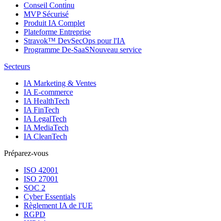
Conseil Continu
MVP Sécurisé
Produit IA Complet
Plateforme Entreprise
Stravok™ DevSecOps pour l'IA
Programme De-SaaS
Nouveau service
Secteurs
IA Marketing & Ventes
IA E-commerce
IA HealthTech
IA FinTech
IA LegalTech
IA MediaTech
IA CleanTech
Préparez-vous
ISO 42001
ISO 27001
SOC 2
Cyber Essentials
Règlement IA de l'UE
RGPD