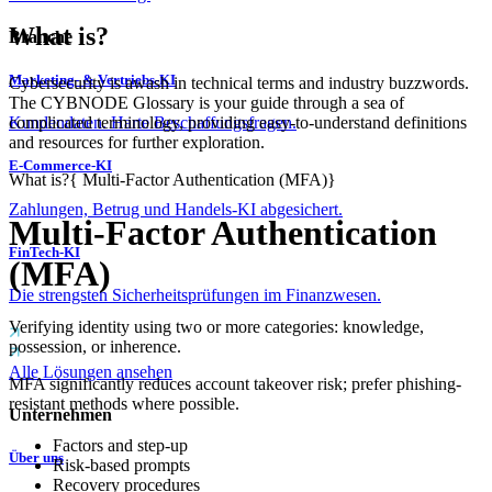
What is?
Branche
Marketing- & Vertriebs-KI
Cybersecurity is awash in technical terms and industry buzzwords.
The CYBNODE Glossary is your guide through a sea of
complicated terminology, providing easy-to-understand definitions
Kundendaten. Harte Beschaffungsfragen.
and resources for further exploration.
E-Commerce-KI
What is?
{
Multi-Factor Authentication (MFA)
}
Zahlungen, Betrug und Handels-KI abgesichert.
Multi-Factor Authentication
FinTech-KI
(MFA)
Die strengsten Sicherheitsprüfungen im Finanzwesen.
Verifying identity using two or more categories: knowledge,
possession, or inherence.
Alle Lösungen ansehen
MFA significantly reduces account takeover risk; prefer phishing-
resistant methods where possible.
Unternehmen
Factors and step-up
Über uns
Risk-based prompts
Recovery procedures