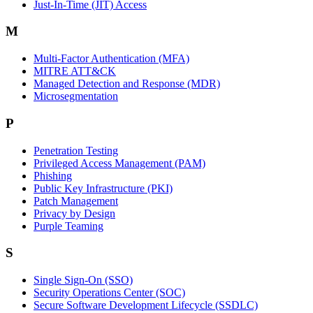
Just-In-Time (JIT) Access
M
Multi-Factor Authentication (MFA)
MITRE ATT&CK
Managed Detection and Response (MDR)
Microsegmentation
P
Penetration Testing
Privileged Access Management (PAM)
Phishing
Public Key Infrastructure (PKI)
Patch Management
Privacy by Design
Purple Teaming
S
Single Sign-On (SSO)
Security Operations Center (SOC)
Secure Software Development Lifecycle (SSDLC)