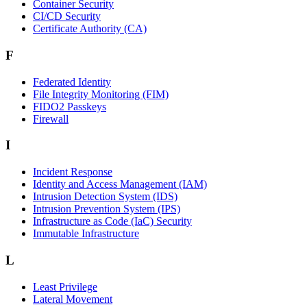
Container Security
CI/CD Security
Certificate Authority (CA)
F
Federated Identity
File Integrity Monitoring (FIM)
FIDO2 Passkeys
Firewall
I
Incident Response
Identity and Access Management (IAM)
Intrusion Detection System (IDS)
Intrusion Prevention System (IPS)
Infrastructure as Code (IaC) Security
Immutable Infrastructure
L
Least Privilege
Lateral Movement