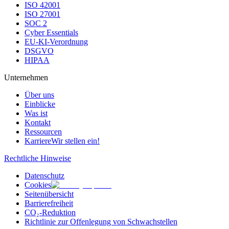
ISO 42001
ISO 27001
SOC 2
Cyber Essentials
EU-KI-Verordnung
DSGVO
HIPAA
Unternehmen
Über uns
Einblicke
Was ist
Kontakt
Ressourcen
Karriere
Wir stellen ein!
Rechtliche Hinweise
Datenschutz
Cookies
Seitenübersicht
Barrierefreiheit
CO₂-Reduktion
Richtlinie zur Offenlegung von Schwachstellen