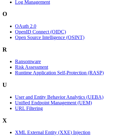
Log Management
O
OAuth 2.0
OpenID Connect (OIDC)
Open Source Intelligence (OSINT)
R
Ransomware
Risk Assessment
Runtime Application Self-Protection (RASP)
U
User and Entity Behavior Analytics (UEBA)
Unified Endpoint Management (UEM)
URL Filtering
X
XML External Entity (XXE) Injection