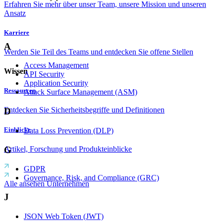
Erfahren Sie mehr über unser Team, unsere Mission und unseren
Ansatz
Karriere
A
Werden Sie Teil des Teams und entdecken Sie offene Stellen
Access Management
Wissen
API Security
Application Security
Ressourcen
Attack Surface Management (ASM)
Entdecken Sie Sicherheitsbegriffe und Definitionen
D
Einblicke
Data Loss Prevention (DLP)
G
Artikel, Forschung und Produkteinblicke
GDPR
Governance, Risk, and Compliance (GRC)
Alle ansehen Unternehmen
J
JSON Web Token (JWT)