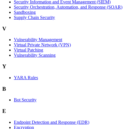
Security Information and Event Management (SIEM)
Security Orchestration, Automation, and Response (SOAR)
Sandboxing
Supply Chain Security
V
Vulnerability Management
Virtual Private Network (VPN)
Virtual Patching
Vulnerability Scanning
Y
YARA Rules
B
Bot Security
E
Endpoint Detection and Response (EDR)
Encryption