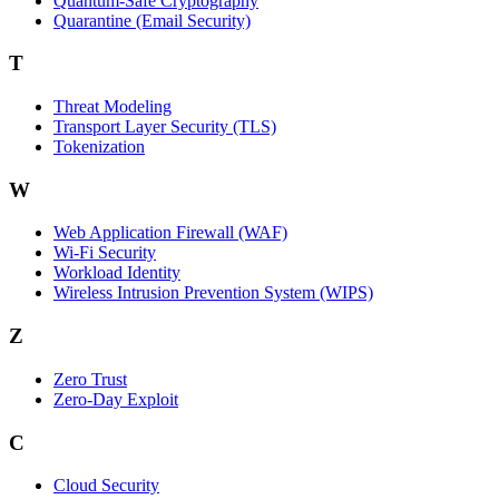
Quantum-Safe Cryptography
Quarantine (Email Security)
T
Threat Modeling
Transport Layer Security (TLS)
Tokenization
W
Web Application Firewall (WAF)
Wi‑Fi Security
Workload Identity
Wireless Intrusion Prevention System (WIPS)
Z
Zero Trust
Zero‑Day Exploit
C
Cloud Security