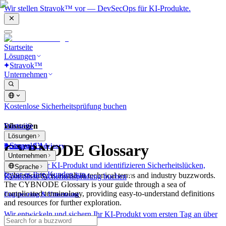
Wir stellen Stravok™ vor — DevSecOps für KI-Produkte.
Startseite
Lösungen
Stravok™
Unternehmen
Kostenlose Sicherheitsprüfung buchen
Lösungen
Startseite
What is?
Lösungen
Stravok™
CYBNODE Glossary
Beratung & Advisory
Unternehmen
Wir prüfen Ihr KI-Produkt und identifizieren Sicherheitslücken,
Sprache
bevor es Ihre Kunden tun.
Cybersecurity is awash in technical terms and industry buzzwords.
Kostenlose Sicherheitsprüfung buchen
The CYBNODE Glossary is your guide through a sea of
complicated terminology, providing easy-to-understand definitions
Engineering & Umsetzung
and resources for further exploration.
Wir entwickeln und sichern Ihr KI-Produkt vom ersten Tag an über
alle Ebenen hinweg.