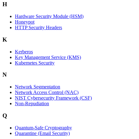
H
Hardware Security Module (HSM)
Honeypot
HTTP Security Headers
K
Kerberos
Key Management Service (KMS)
Kubernetes Security
N
Network Segmentation
Network Access Control (NAC)
NIST Cybersecurity Framework (CSF)
Non-Repudiation
Q
Quantum-Safe Cryptography
Quarantine (Email Security)