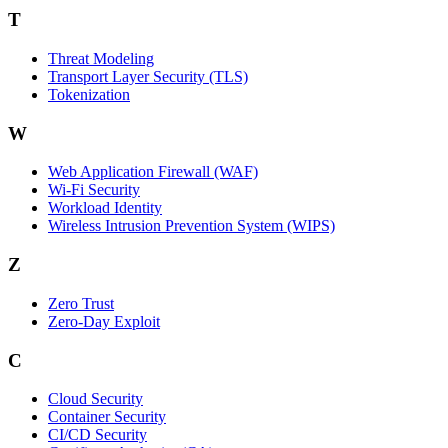
T
Threat Modeling
Transport Layer Security (TLS)
Tokenization
W
Web Application Firewall (WAF)
Wi‑Fi Security
Workload Identity
Wireless Intrusion Prevention System (WIPS)
Z
Zero Trust
Zero‑Day Exploit
C
Cloud Security
Container Security
CI/CD Security