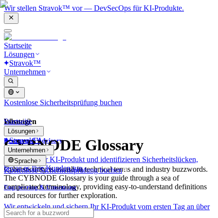
Wir stellen Stravok™ vor — DevSecOps für KI-Produkte.
Startseite
Lösungen
Stravok™
Unternehmen
Kostenlose Sicherheitsprüfung buchen
Lösungen
Startseite
What is?
Lösungen
Stravok™
CYBNODE Glossary
Beratung & Advisory
Unternehmen
Wir prüfen Ihr KI-Produkt und identifizieren Sicherheitslücken,
Sprache
bevor es Ihre Kunden tun.
Cybersecurity is awash in technical terms and industry buzzwords.
Kostenlose Sicherheitsprüfung buchen
The CYBNODE Glossary is your guide through a sea of
complicated terminology, providing easy-to-understand definitions
Engineering & Umsetzung
and resources for further exploration.
Wir entwickeln und sichern Ihr KI-Produkt vom ersten Tag an über
alle Ebenen hinweg.