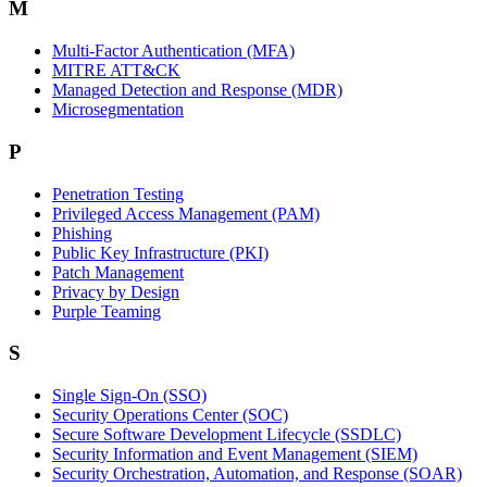
M
Multi-Factor Authentication (MFA)
MITRE ATT&CK
Managed Detection and Response (MDR)
Microsegmentation
P
Penetration Testing
Privileged Access Management (PAM)
Phishing
Public Key Infrastructure (PKI)
Patch Management
Privacy by Design
Purple Teaming
S
Single Sign-On (SSO)
Security Operations Center (SOC)
Secure Software Development Lifecycle (SSDLC)
Security Information and Event Management (SIEM)
Security Orchestration, Automation, and Response (SOAR)