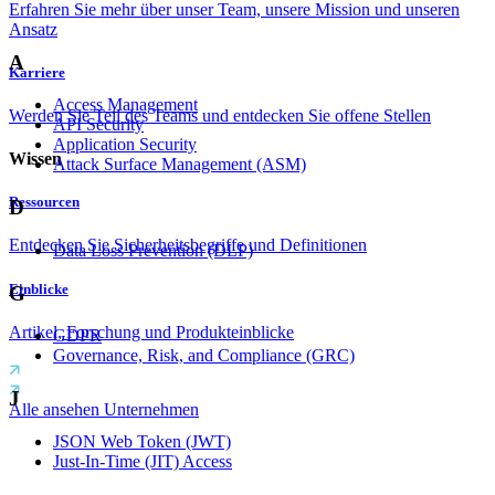
Erfahren Sie mehr über unser Team, unsere Mission und unseren
Ansatz
A
Karriere
Access Management
Werden Sie Teil des Teams und entdecken Sie offene Stellen
API Security
Application Security
Wissen
Attack Surface Management (ASM)
Ressourcen
D
Entdecken Sie Sicherheitsbegriffe und Definitionen
Data Loss Prevention (DLP)
Einblicke
G
Artikel, Forschung und Produkteinblicke
GDPR
Governance, Risk, and Compliance (GRC)
J
Alle ansehen Unternehmen
JSON Web Token (JWT)
Just-In-Time (JIT) Access