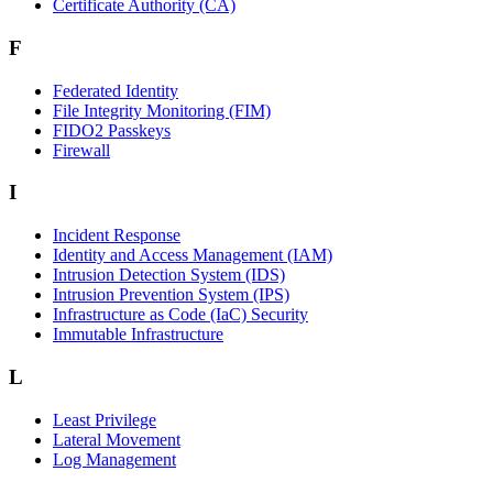
Certificate Authority (CA)
F
Federated Identity
File Integrity Monitoring (FIM)
FIDO2 Passkeys
Firewall
I
Incident Response
Identity and Access Management (IAM)
Intrusion Detection System (IDS)
Intrusion Prevention System (IPS)
Infrastructure as Code (IaC) Security
Immutable Infrastructure
L
Least Privilege
Lateral Movement
Log Management