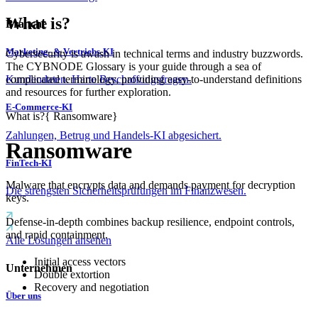
What is?
Branche
Marketing- & Vertriebs-KI
Cybersecurity is awash in technical terms and industry buzzwords.
The CYBNODE Glossary is your guide through a sea of
complicated terminology, providing easy-to-understand definitions
Kundendaten. Harte Beschaffungsfragen.
and resources for further exploration.
E-Commerce-KI
What is?
{
Ransomware
}
Zahlungen, Betrug und Handels-KI abgesichert.
Ransomware
FinTech-KI
Malware that encrypts data and demands payment for decryption
Die strengsten Sicherheitsprüfungen im Finanzwesen.
keys.
Defense-in-depth combines backup resilience, endpoint controls,
and rapid containment.
Alle Lösungen ansehen
Initial access vectors
Unternehmen
Double extortion
Recovery and negotiation
Über uns