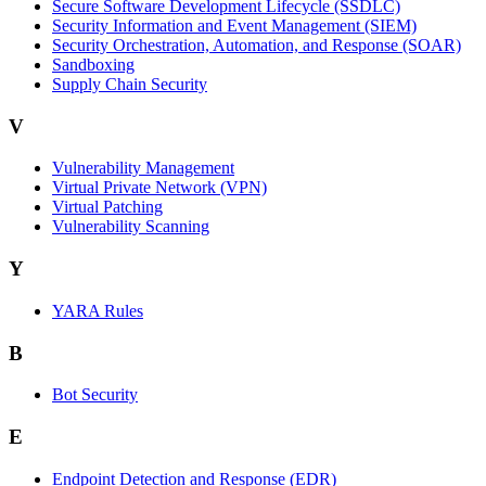
Secure Software Development Lifecycle (SSDLC)
Security Information and Event Management (SIEM)
Security Orchestration, Automation, and Response (SOAR)
Sandboxing
Supply Chain Security
V
Vulnerability Management
Virtual Private Network (VPN)
Virtual Patching
Vulnerability Scanning
Y
YARA Rules
B
Bot Security
E
Endpoint Detection and Response (EDR)