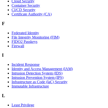
Cloud Security
Container Security
CI/CD Security
Certificate Authority (CA)
F
Federated Identity
File Integrity Monitoring (FIM)
FIDO2 Passkeys
Firewall
I
Incident Response
Identity and Access Management (IAM)
Intrusion Detection System (IDS)
Intrusion Prevention System (IPS)
Infrastructure as Code (IaC) Security
Immutable Infrastructure
L
Least Privilege