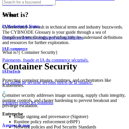
couches dès le premier jour.
What is?
Secteur
IA Marketing & Ventes
Cybersecurity is awash in technical terms and industry buzzwords.
The CYBNODE Glossary is your guide through a sea of
complicated terminology, providing easy-to-understand definitions
Données clients. Questions d'achat difficiles.
and resources for further exploration.
IA E-commerce
What is?
{
Container Security
}
Paiements, fraude et IA du commerce sécurisés.
Container Security
IA FinTech
Protecting container images, runtimes, and orchestrators like
Les audits de sécurité les plus stricts de la finance.
Kubernetes.
Container security addresses image scanning, supply chain integrity,
runtime controls, and cluster hardening to prevent breakout and
Explorer toutes les solutions
privilege escalation.
Entreprise
Image signing and provenance (Sigstore)
Runtime policy enforcement (eBPF)
À propos de nous
Network policies and Pod Security Standards