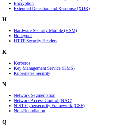
Encryption
Extended Detection and Response (XDR)
H
Hardware Security Module (HSM)
Honeypot
HTTP Security Headers
K
Kerberos
Key Management Service (KMS)
Kubernetes Security
N
Network Segmentation
Network Access Control (NAC)
NIST Cybersecurity Framework (CSF)
Non-Repudiation
Q