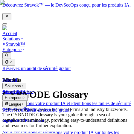
Découvrez Stravok™ — le DevSecOps conçu pour les produits IA.
Accueil
Solutions
Stravok™
Entreprise
Réservez un audit de sécurité gratuit
Solutions
Accueil
What is?
Solutions
Stravok™
CYBNODE Glossary
Conseil & Advisory
Entreprise
Nous examinons votre produit IA et identifions les failles de sécurité
Langue
avant vos clients.
Cybersecurity is awash in technical terms and industry buzzwords.
Réservez un audit de sécurité gratuit
The CYBNODE Glossary is your guide through a sea of
complicated terminology, providing easy-to-understand definitions
Ingénierie & Réalisation
and resources for further exploration.
Nous construisons et sécurisons votre produit IA sur toutes les