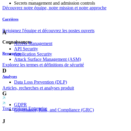
Secrets management and admission controls
Découvrez notre équipe, notre mission et notre approche
Carrières
Rejoignez l'équipe et découvrez les postes ouverts
A
Connaissances
Access Management
API Security
Ressources
Application Security
Attack Surface Management (ASM)
Explorez les termes et définitions de sécurité
D
Analyses
Data Loss Prevention (DLP)
Articles, recherches et analyses produit
G
GDPR
Tout explorer Entreprise
Governance, Risk, and Compliance (GRC)
J