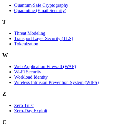
Quantum-Safe Cryptography
Quarantine (Email Security)
T
Threat Modeling
Transport Layer Security (TLS)
Tokenization
W
Web Application Firewall (WAF)
Wi‑Fi Security
Workload Identity
Wireless Intrusion Prevention System (WIPS)
Z
Zero Trust
Zero‑Day Exploit
C