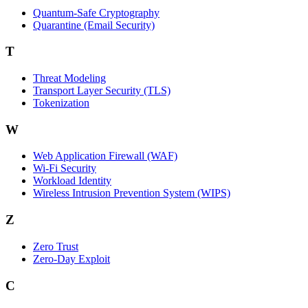
Quantum-Safe Cryptography
Quarantine (Email Security)
T
Threat Modeling
Transport Layer Security (TLS)
Tokenization
W
Web Application Firewall (WAF)
Wi‑Fi Security
Workload Identity
Wireless Intrusion Prevention System (WIPS)
Z
Zero Trust
Zero‑Day Exploit
C