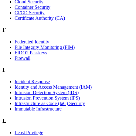
Cloud Security
Container Security
CI/CD Security
Certificate Authority (CA)
F
Federated Identity
File Integrity Monitoring (FIM)
FIDO2 Passkeys
Firewall
I
Incident Response
Identity and Access Management (IAM)
Intrusion Detection System (IDS)
Intrusion Prevention System (IPS)
Infrastructure as Code (IaC) Security
Immutable Infrastructure
L
Least Privilege