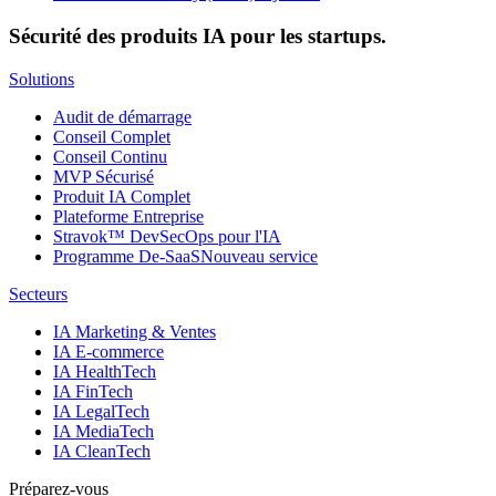
Sécurité des produits IA pour les startups.
Solutions
Audit de démarrage
Conseil Complet
Conseil Continu
MVP Sécurisé
Produit IA Complet
Plateforme Entreprise
Stravok™ DevSecOps pour l'IA
Programme De-SaaS
Nouveau service
Secteurs
IA Marketing & Ventes
IA E-commerce
IA HealthTech
IA FinTech
IA LegalTech
IA MediaTech
IA CleanTech
Préparez-vous