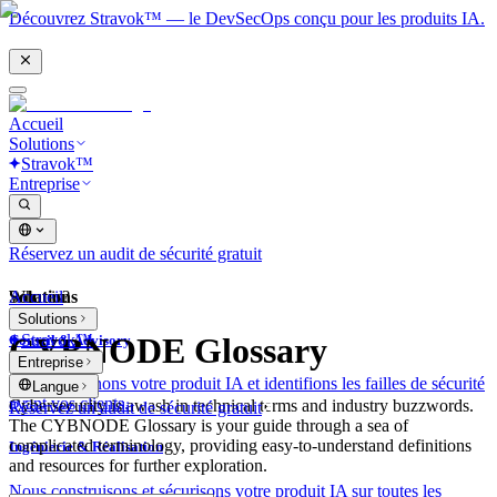
Découvrez Stravok™ — le DevSecOps conçu pour les produits IA.
Accueil
Solutions
Stravok™
Entreprise
Réservez un audit de sécurité gratuit
Solutions
Accueil
What is?
Solutions
Stravok™
CYBNODE Glossary
Conseil & Advisory
Entreprise
Nous examinons votre produit IA et identifions les failles de sécurité
Langue
avant vos clients.
Cybersecurity is awash in technical terms and industry buzzwords.
Réservez un audit de sécurité gratuit
The CYBNODE Glossary is your guide through a sea of
complicated terminology, providing easy-to-understand definitions
Ingénierie & Réalisation
and resources for further exploration.
Nous construisons et sécurisons votre produit IA sur toutes les