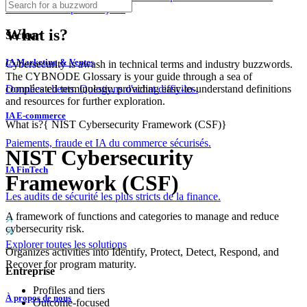
couches dès le premier jour.
What is?
Secteur
IA Marketing & Ventes
Cybersecurity is awash in technical terms and industry buzzwords.
The CYBNODE Glossary is your guide through a sea of
complicated terminology, providing easy-to-understand definitions
Données clients. Questions d'achat difficiles.
and resources for further exploration.
IA E-commerce
What is?
{
NIST Cybersecurity Framework (CSF)
}
Paiements, fraude et IA du commerce sécurisés.
NIST Cybersecurity
IA FinTech
Framework (CSF)
Les audits de sécurité les plus stricts de la finance.
A framework of functions and categories to manage and reduce
cybersecurity risk.
Explorer toutes les solutions
Organizes activities into Identify, Protect, Detect, Respond, and
Recover for program maturity.
Entreprise
Profiles and tiers
À propos de nous
Outcome-focused