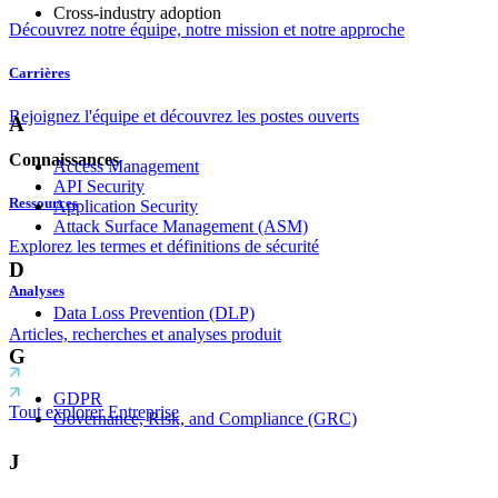
Cross-industry adoption
Découvrez notre équipe, notre mission et notre approche
Carrières
Rejoignez l'équipe et découvrez les postes ouverts
A
Connaissances
Access Management
API Security
Ressources
Application Security
Attack Surface Management (ASM)
Explorez les termes et définitions de sécurité
D
Analyses
Data Loss Prevention (DLP)
Articles, recherches et analyses produit
G
GDPR
Tout explorer Entreprise
Governance, Risk, and Compliance (GRC)
J