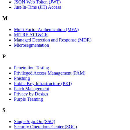
JSON Web Token (JWT)
Just-In-Time (JIT) Access
M
Multi-Factor Authentication (MFA)
MITRE ATT&CK
Managed Detection and Response (MDR)
Microsegmentation
P
Penetration Testing
Privileged Access Management (PAM)
Phishing
Public Key Infrastructure (PKI)
Patch Management
Privacy by Design
Purple Teaming
S
Single Sign-On (SSO)
Security Operations Center (SOC)