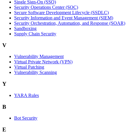
Single Sign-On (SSO)
Security Operations Center (SOC)
Secure Software Development Lifecycle (SSDLC)
Security Information and Event Management (SIEM)
Security Orchestration, Automation, and Response (SOAR)
Sandboxing
Supply Chain Security
V
Vulnerability Management
Virtual Private Network (VPN)
Virtual Patching
Vulnerability Scanning
Y
YARA Rules
B
Bot Security
E