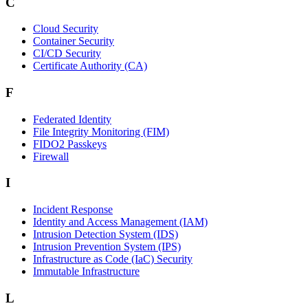
C
Cloud Security
Container Security
CI/CD Security
Certificate Authority (CA)
F
Federated Identity
File Integrity Monitoring (FIM)
FIDO2 Passkeys
Firewall
I
Incident Response
Identity and Access Management (IAM)
Intrusion Detection System (IDS)
Intrusion Prevention System (IPS)
Infrastructure as Code (IaC) Security
Immutable Infrastructure
L