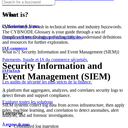
couches dès le premier jour.
What is?
Secteur
IA Marketing & Ventes
Cybersecurity is awash in technical terms and industry buzzwords.
The CYBNODE Glossary is your guide through a sea of
complicated terminology, providing easy-to-understand definitions
Données clients. Questions d'achat difficiles.
and resources for further exploration.
IA E-commerce
What is?
{
Security Information and Event Management (SIEM)
}
Paiements, fraude et IA du commerce sécurisés.
Security Information and
IA FinTech
Event Management (SIEM)
Les audits de sécurité les plus stricts de la finance.
A platform that aggregates, analyzes, and correlates security logs to
detect threats and support compliance.
Explorer toutes les solutions
SIEM systems collect log data from across infrastructure, then apply
rules, machine learning, and correlation to detect anomalies, alert
Entreprise
analysts, and aid forensic investigations.
À propos de nous
Centralized log ingestion