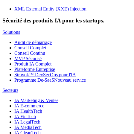
XML External Entity (XXE) Injection
Sécurité des produits IA pour les startups.
Solutions
Audit de démarrage
Conseil Complet
Conseil Continu
MVP Sécurisé
Produit IA Complet
Plateforme Entreprise
Stravok™ DevSecOps pour l'IA
Programme De-SaaS
Nouveau service
Secteurs
IA Marketing & Ventes
IA E-commerce
IA HealthTech
IA FinTech
IA LegalTech
IA MediaTech
IA CleanTech