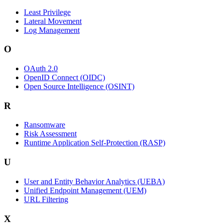
Least Privilege
Lateral Movement
Log Management
O
OAuth 2.0
OpenID Connect (OIDC)
Open Source Intelligence (OSINT)
R
Ransomware
Risk Assessment
Runtime Application Self-Protection (RASP)
U
User and Entity Behavior Analytics (UEBA)
Unified Endpoint Management (UEM)
URL Filtering
X