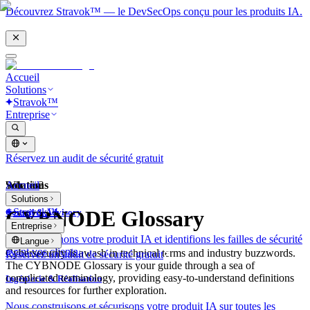
Découvrez Stravok™ — le DevSecOps conçu pour les produits IA.
Accueil
Solutions
Stravok™
Entreprise
Réservez un audit de sécurité gratuit
Solutions
Accueil
What is?
Solutions
Stravok™
CYBNODE Glossary
Conseil & Advisory
Entreprise
Nous examinons votre produit IA et identifions les failles de sécurité
Langue
avant vos clients.
Cybersecurity is awash in technical terms and industry buzzwords.
Réservez un audit de sécurité gratuit
The CYBNODE Glossary is your guide through a sea of
complicated terminology, providing easy-to-understand definitions
Ingénierie & Réalisation
and resources for further exploration.
Nous construisons et sécurisons votre produit IA sur toutes les