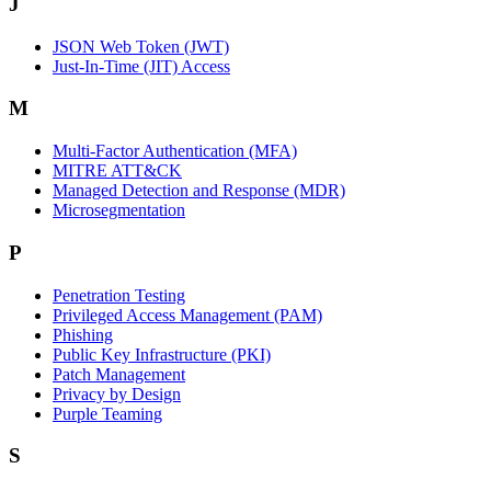
J
JSON Web Token (JWT)
Just-In-Time (JIT) Access
M
Multi-Factor Authentication (MFA)
MITRE ATT&CK
Managed Detection and Response (MDR)
Microsegmentation
P
Penetration Testing
Privileged Access Management (PAM)
Phishing
Public Key Infrastructure (PKI)
Patch Management
Privacy by Design
Purple Teaming
S