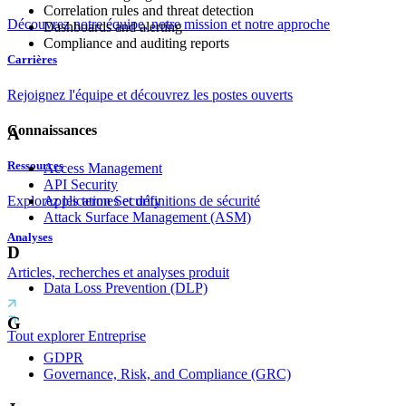
Correlation rules and threat detection
Découvrez notre équipe, notre mission et notre approche
Dashboards and alerting
Compliance and auditing reports
Carrières
Rejoignez l'équipe et découvrez les postes ouverts
Connaissances
A
Ressources
Access Management
API Security
Application Security
Explorez les termes et définitions de sécurité
Attack Surface Management (ASM)
Analyses
D
Articles, recherches et analyses produit
Data Loss Prevention (DLP)
G
Tout explorer Entreprise
GDPR
Governance, Risk, and Compliance (GRC)