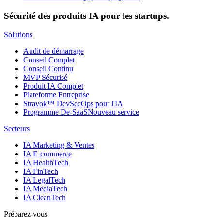
Sécurité des produits IA pour les startups.
Solutions
Audit de démarrage
Conseil Complet
Conseil Continu
MVP Sécurisé
Produit IA Complet
Plateforme Entreprise
Stravok™ DevSecOps pour l'IA
Programme De-SaaS
Nouveau service
Secteurs
IA Marketing & Ventes
IA E-commerce
IA HealthTech
IA FinTech
IA LegalTech
IA MediaTech
IA CleanTech
Préparez-vous