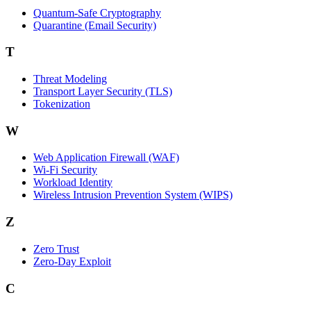
Quantum-Safe Cryptography
Quarantine (Email Security)
T
Threat Modeling
Transport Layer Security (TLS)
Tokenization
W
Web Application Firewall (WAF)
Wi‑Fi Security
Workload Identity
Wireless Intrusion Prevention System (WIPS)
Z
Zero Trust
Zero‑Day Exploit
C