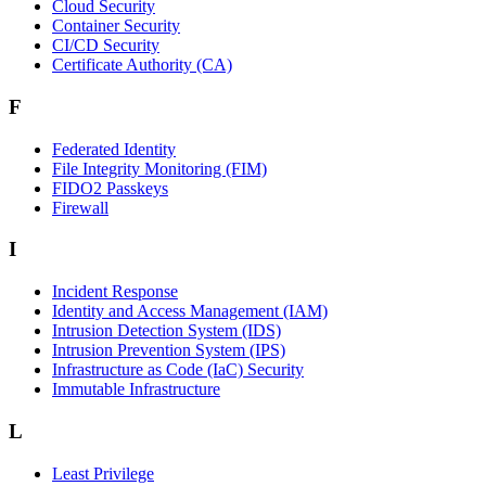
Cloud Security
Container Security
CI/CD Security
Certificate Authority (CA)
F
Federated Identity
File Integrity Monitoring (FIM)
FIDO2 Passkeys
Firewall
I
Incident Response
Identity and Access Management (IAM)
Intrusion Detection System (IDS)
Intrusion Prevention System (IPS)
Infrastructure as Code (IaC) Security
Immutable Infrastructure
L
Least Privilege