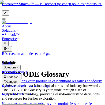
Découvrez Stravok™ — le DevSecOps conçu pour les produits IA.
Accueil
Solutions
Stravok™
Entreprise
Réservez un audit de sécurité gratuit
Solutions
Accueil
What is?
Solutions
Stravok™
CYBNODE Glossary
Conseil & Advisory
Entreprise
Nous examinons votre produit IA et identifions les failles de sécurité
Langue
avant vos clients.
Cybersecurity is awash in technical terms and industry buzzwords.
Réservez un audit de sécurité gratuit
The CYBNODE Glossary is your guide through a sea of
complicated terminology, providing easy-to-understand definitions
Ingénierie & Réalisation
and resources for further exploration.
Nous construisons et sécurisons votre produit IA sur toutes les