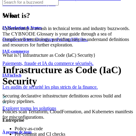
couches dès le premier jour.
What is?
Secteur
IA Marketing & Ventes
Cybersecurity is awash in technical terms and industry buzzwords.
The CYBNODE Glossary is your guide through a sea of
complicated terminology, providing easy-to-understand definitions
Données clients. Questions d'achat difficiles.
and resources for further exploration.
IA E-commerce
What is?
{
Infrastructure as Code (IaC) Security
}
Paiements, fraude et IA du commerce sécurisés.
Infrastructure as Code (IaC)
IA FinTech
Security
Les audits de sécurité les plus stricts de la finance.
Securing declarative infrastructure definitions across build and
deploy pipelines.
Explorer toutes les solutions
Policies scan Terraform, CloudFormation, and Kubernetes manifests
for misconfigurations.
Entreprise
Policy-as-code
À propos de nous
Pre-commit and CI checks