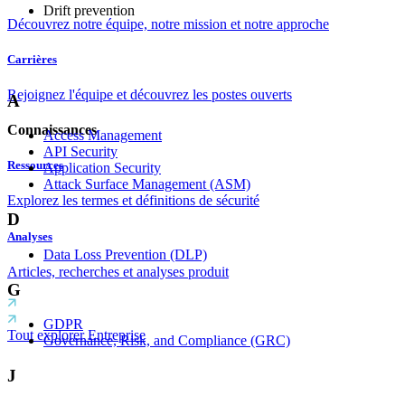
Drift prevention
Découvrez notre équipe, notre mission et notre approche
Carrières
Rejoignez l'équipe et découvrez les postes ouverts
A
Connaissances
Access Management
API Security
Ressources
Application Security
Attack Surface Management (ASM)
Explorez les termes et définitions de sécurité
D
Analyses
Data Loss Prevention (DLP)
Articles, recherches et analyses produit
G
GDPR
Tout explorer Entreprise
Governance, Risk, and Compliance (GRC)
J