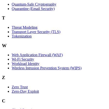
Quantum-Safe Cryptography
Quarantine (Email Security)
T
Threat Modeling
Transport Layer Security (TLS)
Tokenization
W
Web Application Firewall (WAF)
Wi‑Fi Security
Workload Identity
Wireless Intrusion Prevention System (WIPS)
Z
Zero Trust
Zero‑Day Exploit
C