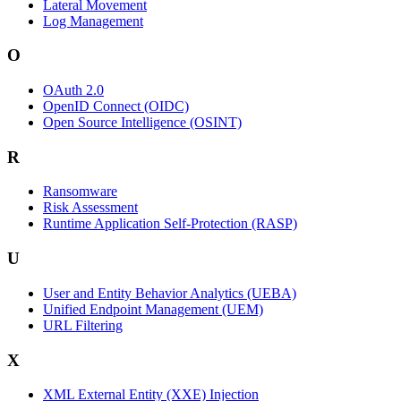
Lateral Movement
Log Management
O
OAuth 2.0
OpenID Connect (OIDC)
Open Source Intelligence (OSINT)
R
Ransomware
Risk Assessment
Runtime Application Self-Protection (RASP)
U
User and Entity Behavior Analytics (UEBA)
Unified Endpoint Management (UEM)
URL Filtering
X
XML External Entity (XXE) Injection