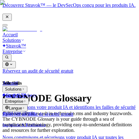
Découvrez Stravok™ — le DevSecOps conçu pour les produits IA.
Accueil
Solutions
Stravok™
Entreprise
Réservez un audit de sécurité gratuit
Solutions
Accueil
What is?
Solutions
Stravok™
CYBNODE Glossary
Conseil & Advisory
Entreprise
Nous examinons votre produit IA et identifions les failles de sécurité
Langue
avant vos clients.
Cybersecurity is awash in technical terms and industry buzzwords.
Réservez un audit de sécurité gratuit
The CYBNODE Glossary is your guide through a sea of
complicated terminology, providing easy-to-understand definitions
Ingénierie & Réalisation
and resources for further exploration.
Nous construisons et sécurisons votre produit IA sur toutes les