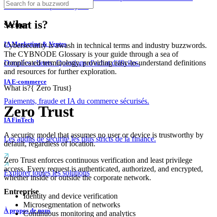
couches dès le premier jour.
What is?
Secteur
IA Marketing & Ventes
Cybersecurity is awash in technical terms and industry buzzwords.
The CYBNODE Glossary is your guide through a sea of
complicated terminology, providing easy-to-understand definitions
Données clients. Questions d'achat difficiles.
and resources for further exploration.
IA E-commerce
What is?
{
Zero Trust
}
Paiements, fraude et IA du commerce sécurisés.
Zero Trust
IA FinTech
A security model that assumes no user or device is trustworthy by
Les audits de sécurité les plus stricts de la finance.
default, regardless of location.
Zero Trust enforces continuous verification and least privilege
access. Every request is authenticated, authorized, and encrypted,
Explorer toutes les solutions
whether inside or outside the corporate network.
Entreprise
Identity and device verification
Microsegmentation of networks
À propos de nous
Continuous monitoring and analytics