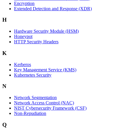
Encryption
Extended Detection and Response (XDR)
H
Hardware Security Module (HSM)
Honeypot
HTTP Security Headers
K
Kerberos
Key Management Service (KMS)
Kubernetes Security
N
Network Segmentation
Network Access Control (NAC)
NIST Cybersecurity Framework (CSF)
Non-Repudiation
Q