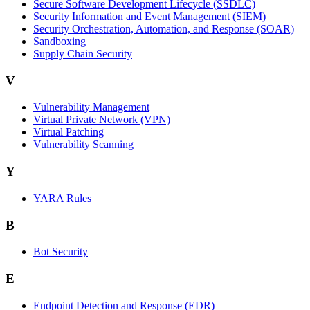
Secure Software Development Lifecycle (SSDLC)
Security Information and Event Management (SIEM)
Security Orchestration, Automation, and Response (SOAR)
Sandboxing
Supply Chain Security
V
Vulnerability Management
Virtual Private Network (VPN)
Virtual Patching
Vulnerability Scanning
Y
YARA Rules
B
Bot Security
E
Endpoint Detection and Response (EDR)