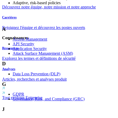
Adaptive, risk-based policies
Découvrez notre équipe, notre mission et notre approche
Carrières
Rejoignez l'équipe et découvrez les postes ouverts
A
Connaissances
Access Management
API Security
Ressources
Application Security
Attack Surface Management (ASM)
Explorez les termes et définitions de sécurité
D
Analyses
Data Loss Prevention (DLP)
Articles, recherches et analyses produit
G
GDPR
Tout explorer Entreprise
Governance, Risk, and Compliance (GRC)
J