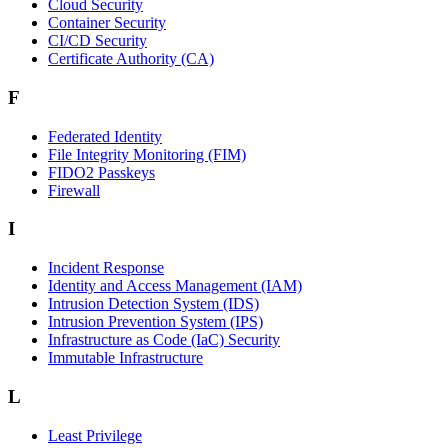
Cloud Security
Container Security
CI/CD Security
Certificate Authority (CA)
F
Federated Identity
File Integrity Monitoring (FIM)
FIDO2 Passkeys
Firewall
I
Incident Response
Identity and Access Management (IAM)
Intrusion Detection System (IDS)
Intrusion Prevention System (IPS)
Infrastructure as Code (IaC) Security
Immutable Infrastructure
L
Least Privilege