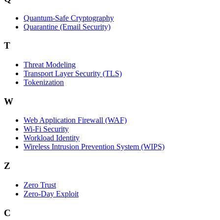
Quantum-Safe Cryptography
Quarantine (Email Security)
T
Threat Modeling
Transport Layer Security (TLS)
Tokenization
W
Web Application Firewall (WAF)
Wi‑Fi Security
Workload Identity
Wireless Intrusion Prevention System (WIPS)
Z
Zero Trust
Zero‑Day Exploit
C