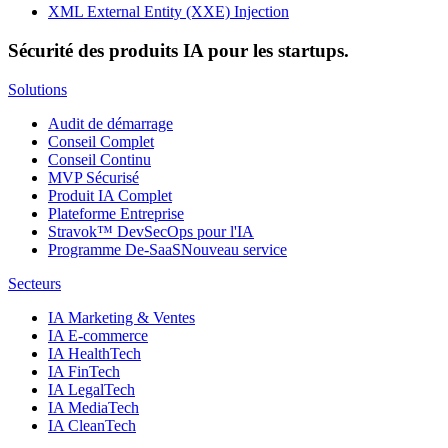
XML External Entity (XXE) Injection
Sécurité des produits IA pour les startups.
Solutions
Audit de démarrage
Conseil Complet
Conseil Continu
MVP Sécurisé
Produit IA Complet
Plateforme Entreprise
Stravok™ DevSecOps pour l'IA
Programme De-SaaS
Nouveau service
Secteurs
IA Marketing & Ventes
IA E-commerce
IA HealthTech
IA FinTech
IA LegalTech
IA MediaTech
IA CleanTech