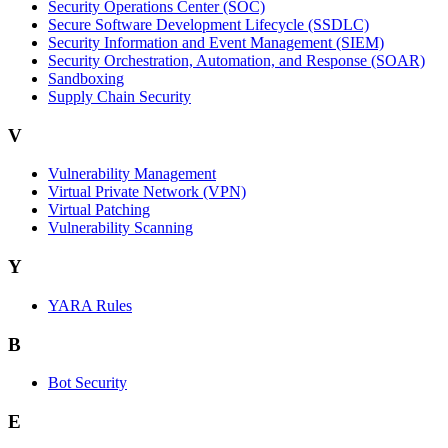
Security Operations Center (SOC)
Secure Software Development Lifecycle (SSDLC)
Security Information and Event Management (SIEM)
Security Orchestration, Automation, and Response (SOAR)
Sandboxing
Supply Chain Security
V
Vulnerability Management
Virtual Private Network (VPN)
Virtual Patching
Vulnerability Scanning
Y
YARA Rules
B
Bot Security
E