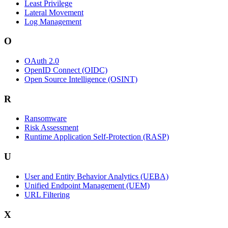
Least Privilege
Lateral Movement
Log Management
O
OAuth 2.0
OpenID Connect (OIDC)
Open Source Intelligence (OSINT)
R
Ransomware
Risk Assessment
Runtime Application Self-Protection (RASP)
U
User and Entity Behavior Analytics (UEBA)
Unified Endpoint Management (UEM)
URL Filtering
X