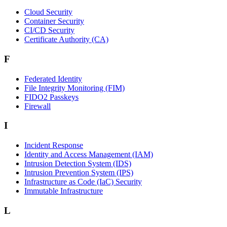
Cloud Security
Container Security
CI/CD Security
Certificate Authority (CA)
F
Federated Identity
File Integrity Monitoring (FIM)
FIDO2 Passkeys
Firewall
I
Incident Response
Identity and Access Management (IAM)
Intrusion Detection System (IDS)
Intrusion Prevention System (IPS)
Infrastructure as Code (IaC) Security
Immutable Infrastructure
L