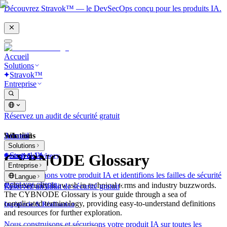
Découvrez Stravok™ — le DevSecOps conçu pour les produits IA.
Accueil
Solutions
Stravok™
Entreprise
Réservez un audit de sécurité gratuit
Solutions
Accueil
What is?
Solutions
Stravok™
CYBNODE Glossary
Conseil & Advisory
Entreprise
Nous examinons votre produit IA et identifions les failles de sécurité
Langue
avant vos clients.
Cybersecurity is awash in technical terms and industry buzzwords.
Réservez un audit de sécurité gratuit
The CYBNODE Glossary is your guide through a sea of
complicated terminology, providing easy-to-understand definitions
Ingénierie & Réalisation
and resources for further exploration.
Nous construisons et sécurisons votre produit IA sur toutes les