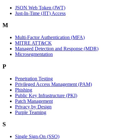
JSON Web Token (JWT)
Just-In-Time (JIT) Access
M
Multi-Factor Authentication (MFA)
MITRE ATT&CK
Managed Detection and Response (MDR)
Microsegmentation
P
Penetration Testing
Privileged Access Management (PAM)
Phishing
Public Key Infrastructure (PKI)
Patch Management
Privacy by Design
Purple Teaming
S
Single Sign-On (SSO)