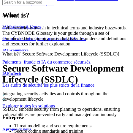
couches dès le premier jour.
What is?
Secteur
IA Marketing & Ventes
Cybersecurity is awash in technical terms and industry buzzwords.
The CYBNODE Glossary is your guide through a sea of
complicated terminology, providing easy-to-understand definitions
Données clients. Questions d'achat difficiles.
and resources for further exploration.
IA E-commerce
What is?
{
Secure Software Development Lifecycle (SSDLC)
}
Paiements, fraude et IA du commerce sécurisés.
Secure Software Development
IA FinTech
Lifecycle (SSDLC)
Les audits de sécurité les plus stricts de la finance.
Integrating security activities and controls throughout the
development lifecycle.
Explorer toutes les solutions
SSDLC embeds security from planning to operations, ensuring
vulnerabilities are prevented early and managed continuously.
Entreprise
Threat modeling and secure requirements
À propos de nous
Secure coding standards and training