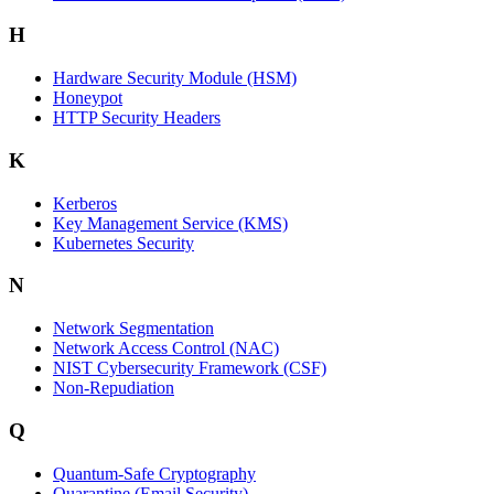
H
Hardware Security Module (HSM)
Honeypot
HTTP Security Headers
K
Kerberos
Key Management Service (KMS)
Kubernetes Security
N
Network Segmentation
Network Access Control (NAC)
NIST Cybersecurity Framework (CSF)
Non-Repudiation
Q
Quantum-Safe Cryptography
Quarantine (Email Security)