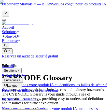
Découvrez Stravok™ — le DevSecOps conçu pour les produits IA.
Accueil
Solutions
Stravok™
Entreprise
Réservez un audit de sécurité gratuit
Solutions
Accueil
What is?
Solutions
Stravok™
CYBNODE Glossary
Conseil & Advisory
Entreprise
Nous examinons votre produit IA et identifions les failles de sécurité
Langue
avant vos clients.
Cybersecurity is awash in technical terms and industry buzzwords.
Réservez un audit de sécurité gratuit
The CYBNODE Glossary is your guide through a sea of
complicated terminology, providing easy-to-understand definitions
Ingénierie & Réalisation
and resources for further exploration.
Nous construisons et sécurisons votre produit IA sur toutes les