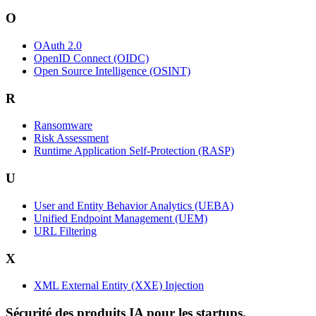
O
OAuth 2.0
OpenID Connect (OIDC)
Open Source Intelligence (OSINT)
R
Ransomware
Risk Assessment
Runtime Application Self-Protection (RASP)
U
User and Entity Behavior Analytics (UEBA)
Unified Endpoint Management (UEM)
URL Filtering
X
XML External Entity (XXE) Injection
Sécurité des produits IA pour les startups.