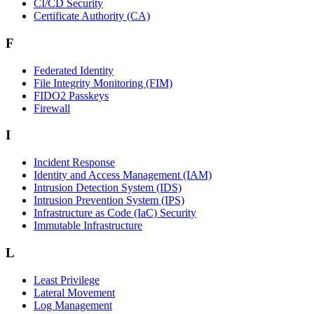
CI/CD Security
Certificate Authority (CA)
F
Federated Identity
File Integrity Monitoring (FIM)
FIDO2 Passkeys
Firewall
I
Incident Response
Identity and Access Management (IAM)
Intrusion Detection System (IDS)
Intrusion Prevention System (IPS)
Infrastructure as Code (IaC) Security
Immutable Infrastructure
L
Least Privilege
Lateral Movement
Log Management