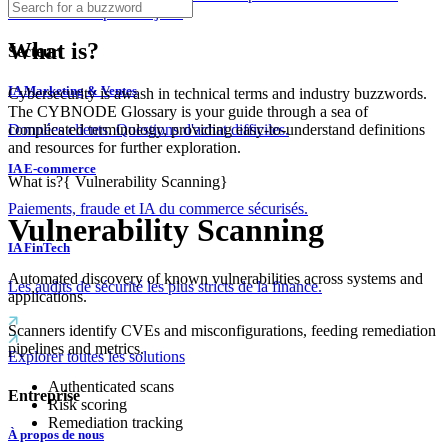
couches dès le premier jour.
What is?
Secteur
IA Marketing & Ventes
Cybersecurity is awash in technical terms and industry buzzwords.
The CYBNODE Glossary is your guide through a sea of
complicated terminology, providing easy-to-understand definitions
Données clients. Questions d'achat difficiles.
and resources for further exploration.
IA E-commerce
What is?
{
Vulnerability Scanning
}
Paiements, fraude et IA du commerce sécurisés.
Vulnerability Scanning
IA FinTech
Automated discovery of known vulnerabilities across systems and
Les audits de sécurité les plus stricts de la finance.
applications.
Scanners identify CVEs and misconfigurations, feeding remediation
pipelines and metrics.
Explorer toutes les solutions
Authenticated scans
Entreprise
Risk scoring
Remediation tracking
À propos de nous