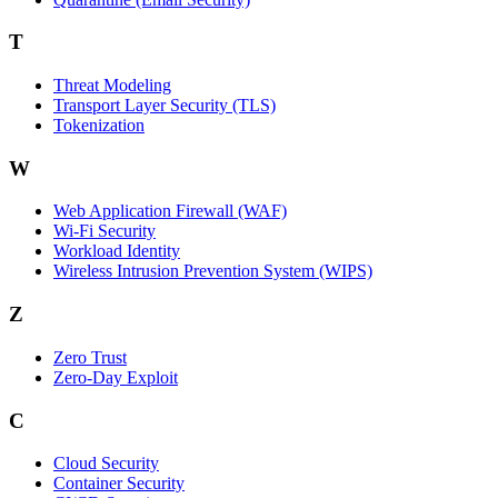
T
Threat Modeling
Transport Layer Security (TLS)
Tokenization
W
Web Application Firewall (WAF)
Wi‑Fi Security
Workload Identity
Wireless Intrusion Prevention System (WIPS)
Z
Zero Trust
Zero‑Day Exploit
C
Cloud Security
Container Security