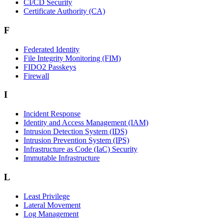
CI/CD Security
Certificate Authority (CA)
F
Federated Identity
File Integrity Monitoring (FIM)
FIDO2 Passkeys
Firewall
I
Incident Response
Identity and Access Management (IAM)
Intrusion Detection System (IDS)
Intrusion Prevention System (IPS)
Infrastructure as Code (IaC) Security
Immutable Infrastructure
L
Least Privilege
Lateral Movement
Log Management