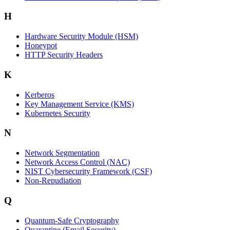
H
Hardware Security Module (HSM)
Honeypot
HTTP Security Headers
K
Kerberos
Key Management Service (KMS)
Kubernetes Security
N
Network Segmentation
Network Access Control (NAC)
NIST Cybersecurity Framework (CSF)
Non-Repudiation
Q
Quantum-Safe Cryptography
Quarantine (Email Security)