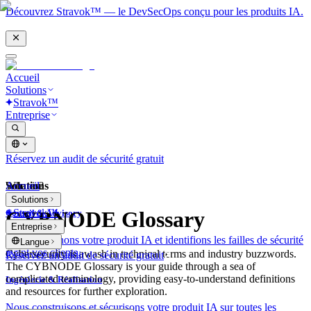
Découvrez Stravok™ — le DevSecOps conçu pour les produits IA.
Accueil
Solutions
Stravok™
Entreprise
Réservez un audit de sécurité gratuit
Solutions
Accueil
What is?
Solutions
Stravok™
CYBNODE Glossary
Conseil & Advisory
Entreprise
Nous examinons votre produit IA et identifions les failles de sécurité
Langue
avant vos clients.
Cybersecurity is awash in technical terms and industry buzzwords.
Réservez un audit de sécurité gratuit
The CYBNODE Glossary is your guide through a sea of
complicated terminology, providing easy-to-understand definitions
Ingénierie & Réalisation
and resources for further exploration.
Nous construisons et sécurisons votre produit IA sur toutes les