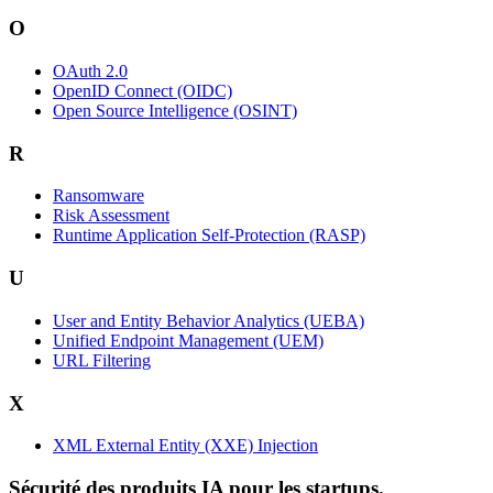
O
OAuth 2.0
OpenID Connect (OIDC)
Open Source Intelligence (OSINT)
R
Ransomware
Risk Assessment
Runtime Application Self-Protection (RASP)
U
User and Entity Behavior Analytics (UEBA)
Unified Endpoint Management (UEM)
URL Filtering
X
XML External Entity (XXE) Injection
Sécurité des produits IA pour les startups.