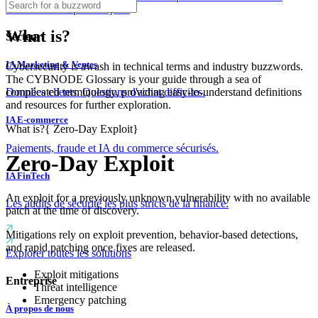
couches dès le premier jour.
What is?
Secteur
IA Marketing & Ventes
Cybersecurity is awash in technical terms and industry buzzwords.
The CYBNODE Glossary is your guide through a sea of
complicated terminology, providing easy-to-understand definitions
Données clients. Questions d'achat difficiles.
and resources for further exploration.
IA E-commerce
What is?
{
Zero‑Day Exploit
}
Paiements, fraude et IA du commerce sécurisés.
Zero‑Day Exploit
IA FinTech
An exploit for a previously unknown vulnerability with no available
Les audits de sécurité les plus stricts de la finance.
patch at the time of discovery.
Mitigations rely on exploit prevention, behavior-based detections,
and rapid patching once fixes are released.
Explorer toutes les solutions
Exploit mitigations
Entreprise
Threat intelligence
Emergency patching
À propos de nous