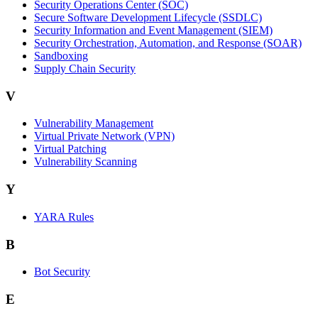
Security Operations Center (SOC)
Secure Software Development Lifecycle (SSDLC)
Security Information and Event Management (SIEM)
Security Orchestration, Automation, and Response (SOAR)
Sandboxing
Supply Chain Security
V
Vulnerability Management
Virtual Private Network (VPN)
Virtual Patching
Vulnerability Scanning
Y
YARA Rules
B
Bot Security
E