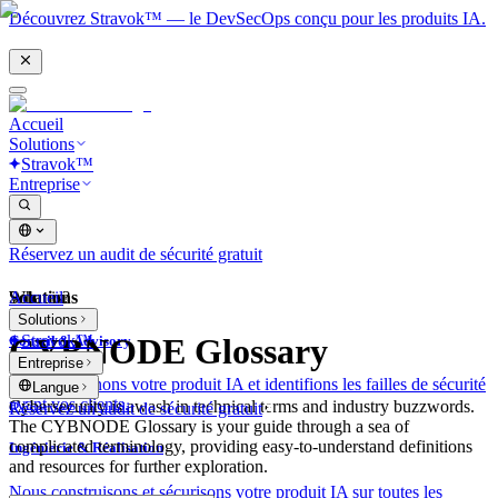
Découvrez Stravok™ — le DevSecOps conçu pour les produits IA.
Accueil
Solutions
Stravok™
Entreprise
Réservez un audit de sécurité gratuit
Solutions
Accueil
What is?
Solutions
Stravok™
CYBNODE Glossary
Conseil & Advisory
Entreprise
Nous examinons votre produit IA et identifions les failles de sécurité
Langue
avant vos clients.
Cybersecurity is awash in technical terms and industry buzzwords.
Réservez un audit de sécurité gratuit
The CYBNODE Glossary is your guide through a sea of
complicated terminology, providing easy-to-understand definitions
Ingénierie & Réalisation
and resources for further exploration.
Nous construisons et sécurisons votre produit IA sur toutes les