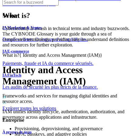
couches dès le premier jour.
What is?
Secteur
IA Marketing & Ventes
Cybersecurity is awash in technical terms and industry buzzwords.
The CYBNODE Glossary is your guide through a sea of
complicated terminology, providing easy-to-understand definitions
Données clients. Questions d'achat difficiles.
and resources for further exploration.
IA E-commerce
What is?
{
Identity and Access Management (IAM)
}
Paiements, fraude et IA du commerce sécurisés.
Identity and Access
IA FinTech
Management (IAM)
Les audits de sécurité les plus stricts de la finance.
Frameworks and services for managing digital identities and
resource access.
Explorer toutes les solutions
IAM unifies identity lifecycle, authentication, authorization, and
governance across applications and infrastructure.
Entreprise
Provisioning, deprovisioning, and governance
À propos de nous
MFA, passkeys, and adaptive policies