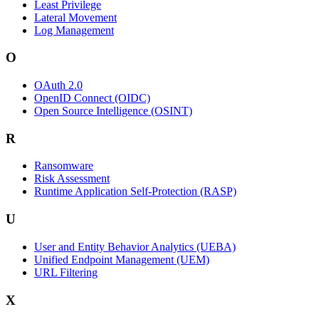
Least Privilege
Lateral Movement
Log Management
O
OAuth 2.0
OpenID Connect (OIDC)
Open Source Intelligence (OSINT)
R
Ransomware
Risk Assessment
Runtime Application Self-Protection (RASP)
U
User and Entity Behavior Analytics (UEBA)
Unified Endpoint Management (UEM)
URL Filtering
X