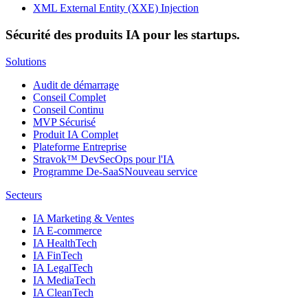
XML External Entity (XXE) Injection
Sécurité des produits IA pour les startups.
Solutions
Audit de démarrage
Conseil Complet
Conseil Continu
MVP Sécurisé
Produit IA Complet
Plateforme Entreprise
Stravok™ DevSecOps pour l'IA
Programme De-SaaS
Nouveau service
Secteurs
IA Marketing & Ventes
IA E-commerce
IA HealthTech
IA FinTech
IA LegalTech
IA MediaTech
IA CleanTech