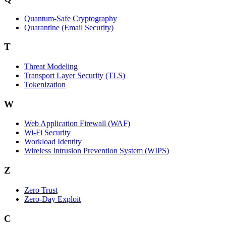
Quantum-Safe Cryptography
Quarantine (Email Security)
T
Threat Modeling
Transport Layer Security (TLS)
Tokenization
W
Web Application Firewall (WAF)
Wi‑Fi Security
Workload Identity
Wireless Intrusion Prevention System (WIPS)
Z
Zero Trust
Zero‑Day Exploit
C