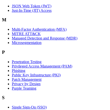
JSON Web Token (JWT)
Just-In-Time (JIT) Access
M
Multi-Factor Authentication (MFA)
MITRE ATT&CK
Managed Detection and Response (MDR)
Microsegmentation
P
Penetration Testing
Privileged Access Management (PAM)
Phishing
Public Key Infrastructure (PKI)
Patch Management
Privacy by Design
Purple Teaming
S
Single Sign-On (SSO)