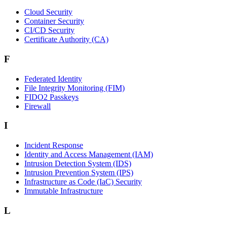
Cloud Security
Container Security
CI/CD Security
Certificate Authority (CA)
F
Federated Identity
File Integrity Monitoring (FIM)
FIDO2 Passkeys
Firewall
I
Incident Response
Identity and Access Management (IAM)
Intrusion Detection System (IDS)
Intrusion Prevention System (IPS)
Infrastructure as Code (IaC) Security
Immutable Infrastructure
L