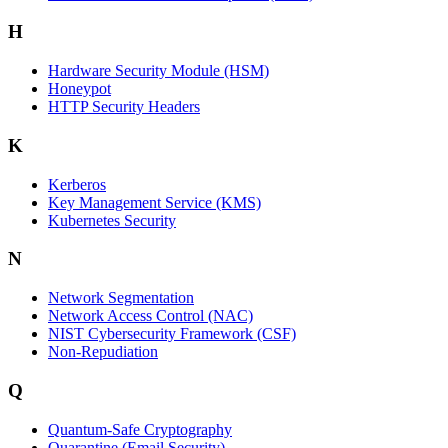
H
Hardware Security Module (HSM)
Honeypot
HTTP Security Headers
K
Kerberos
Key Management Service (KMS)
Kubernetes Security
N
Network Segmentation
Network Access Control (NAC)
NIST Cybersecurity Framework (CSF)
Non-Repudiation
Q
Quantum-Safe Cryptography
Quarantine (Email Security)