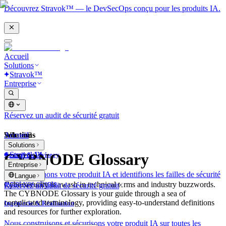
Découvrez Stravok™ — le DevSecOps conçu pour les produits IA.
Accueil
Solutions
Stravok™
Entreprise
Réservez un audit de sécurité gratuit
Solutions
Accueil
What is?
Solutions
Stravok™
CYBNODE Glossary
Conseil & Advisory
Entreprise
Nous examinons votre produit IA et identifions les failles de sécurité
Langue
avant vos clients.
Cybersecurity is awash in technical terms and industry buzzwords.
Réservez un audit de sécurité gratuit
The CYBNODE Glossary is your guide through a sea of
complicated terminology, providing easy-to-understand definitions
Ingénierie & Réalisation
and resources for further exploration.
Nous construisons et sécurisons votre produit IA sur toutes les