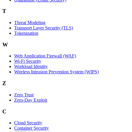
T
Threat Modeling
Transport Layer Security (TLS)
Tokenization
W
Web Application Firewall (WAF)
Wi‑Fi Security
Workload Identity
Wireless Intrusion Prevention System (WIPS)
Z
Zero Trust
Zero‑Day Exploit
C
Cloud Security
Container Security