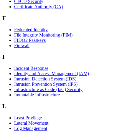
CI/CD Security
Certificate Authority (CA)
F
Federated Identity
File Integrity Monitoring (FIM)
FIDO2 Passkeys
Firewall
I
Incident Response
Identity and Access Management (IAM)
Intrusion Detection System (IDS)
Intrusion Prevention System (IPS)
Infrastructure as Code (IaC) Security
Immutable Infrastructure
L
Least Privilege
Lateral Movement
Log Management