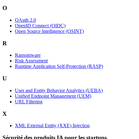
O
OAuth 2.0
OpenID Connect (OIDC)
Open Source Intelligence (OSINT)
R
Ransomware
Risk Assessment
Runtime Application Self-Protection (RASP)
U
User and Entity Behavior Analytics (UEBA)
Unified Endpoint Management (UEM)
URL Filtering
X
XML External Entity (XXE) Injection
Sécurité des produits IA pour les startups.