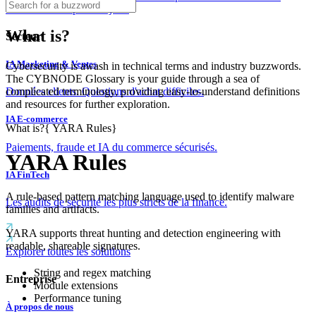
couches dès le premier jour.
What is?
Secteur
IA Marketing & Ventes
Cybersecurity is awash in technical terms and industry buzzwords.
The CYBNODE Glossary is your guide through a sea of
complicated terminology, providing easy-to-understand definitions
Données clients. Questions d'achat difficiles.
and resources for further exploration.
IA E-commerce
What is?
{
YARA Rules
}
Paiements, fraude et IA du commerce sécurisés.
YARA Rules
IA FinTech
A rule-based pattern matching language used to identify malware
Les audits de sécurité les plus stricts de la finance.
families and artifacts.
YARA supports threat hunting and detection engineering with
readable, shareable signatures.
Explorer toutes les solutions
String and regex matching
Entreprise
Module extensions
Performance tuning
À propos de nous