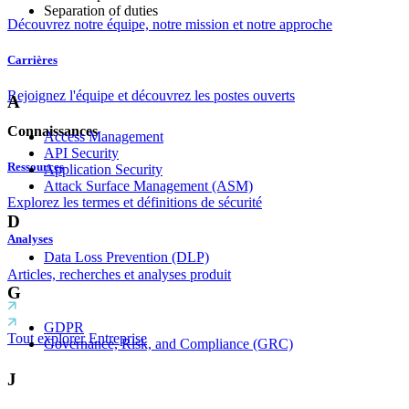
Separation of duties
Découvrez notre équipe, notre mission et notre approche
Carrières
Rejoignez l'équipe et découvrez les postes ouverts
A
Connaissances
Access Management
API Security
Ressources
Application Security
Attack Surface Management (ASM)
Explorez les termes et définitions de sécurité
D
Analyses
Data Loss Prevention (DLP)
Articles, recherches et analyses produit
G
GDPR
Tout explorer Entreprise
Governance, Risk, and Compliance (GRC)
J