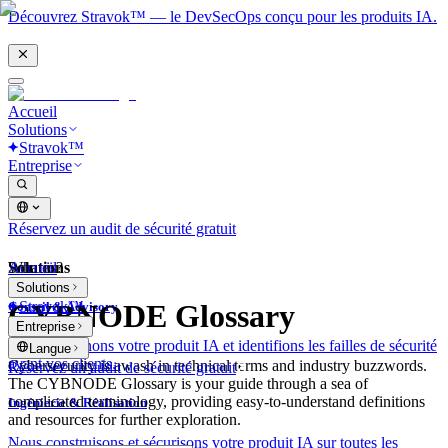
Découvrez Stravok™ — le DevSecOps conçu pour les produits IA.
Accueil
Solutions
Stravok™
Entreprise
Réservez un audit de sécurité gratuit
Solutions
Accueil
What is?
Solutions
Stravok™
CYBNODE Glossary
Conseil & Advisory
Entreprise
Nous examinons votre produit IA et identifions les failles de sécurité
Langue
avant vos clients.
Cybersecurity is awash in technical terms and industry buzzwords.
Réservez un audit de sécurité gratuit
The CYBNODE Glossary is your guide through a sea of
complicated terminology, providing easy-to-understand definitions
Ingénierie & Réalisation
and resources for further exploration.
Nous construisons et sécurisons votre produit IA sur toutes les