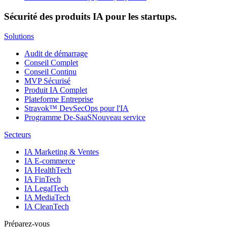
Sécurité des produits IA pour les startups.
Solutions
Audit de démarrage
Conseil Complet
Conseil Continu
MVP Sécurisé
Produit IA Complet
Plateforme Entreprise
Stravok™ DevSecOps pour l'IA
Programme De-SaaS
Nouveau service
Secteurs
IA Marketing & Ventes
IA E-commerce
IA HealthTech
IA FinTech
IA LegalTech
IA MediaTech
IA CleanTech
Préparez-vous