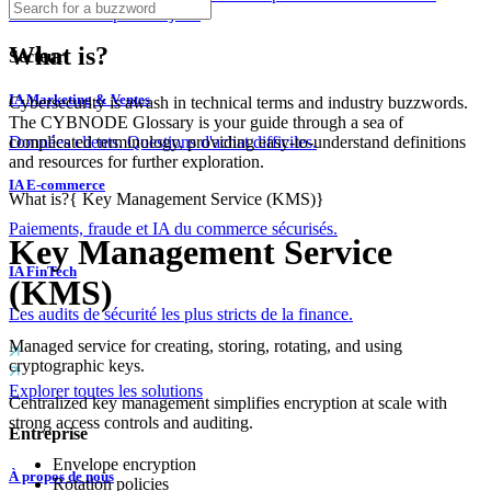
couches dès le premier jour.
What is?
Secteur
IA Marketing & Ventes
Cybersecurity is awash in technical terms and industry buzzwords.
The CYBNODE Glossary is your guide through a sea of
complicated terminology, providing easy-to-understand definitions
Données clients. Questions d'achat difficiles.
and resources for further exploration.
IA E-commerce
What is?
{
Key Management Service (KMS)
}
Paiements, fraude et IA du commerce sécurisés.
Key Management Service
IA FinTech
(KMS)
Les audits de sécurité les plus stricts de la finance.
Managed service for creating, storing, rotating, and using
cryptographic keys.
Explorer toutes les solutions
Centralized key management simplifies encryption at scale with
strong access controls and auditing.
Entreprise
Envelope encryption
À propos de nous
Rotation policies