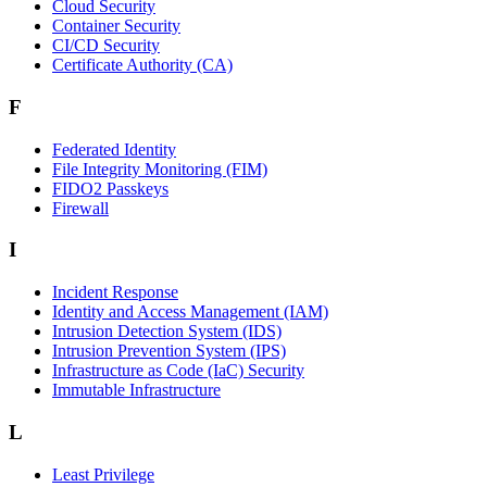
Cloud Security
Container Security
CI/CD Security
Certificate Authority (CA)
F
Federated Identity
File Integrity Monitoring (FIM)
FIDO2 Passkeys
Firewall
I
Incident Response
Identity and Access Management (IAM)
Intrusion Detection System (IDS)
Intrusion Prevention System (IPS)
Infrastructure as Code (IaC) Security
Immutable Infrastructure
L
Least Privilege